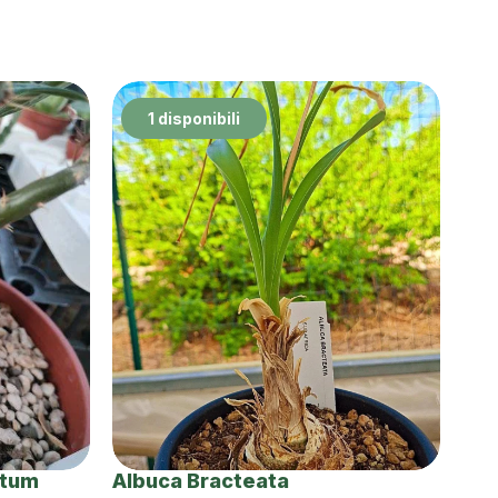
1 disponibili
ntum
Albuca Bracteata