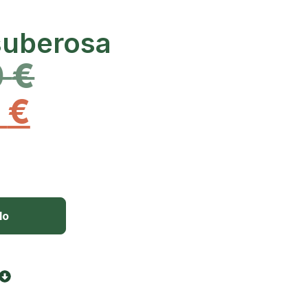
suberosa
0
€
0
€
lo