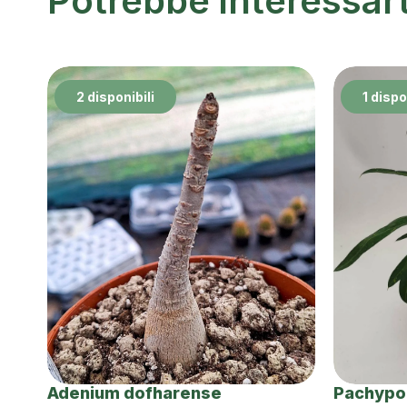
Potrebbe interessar
2 disponibili
1 dispo
Adenium dofharense
Pachypo