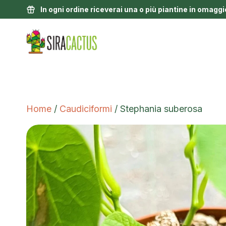
In ogni ordine riceverai una o più piantine in omaggi
Home
/
Caudiciformi
/ Stephania suberosa