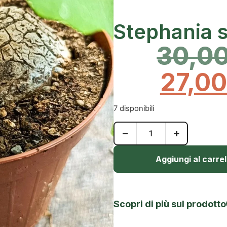
Stephania 
30,0
27,0
7 disponibili
−
+
Aggiungi al carrel
Scopri di più sul prodotto