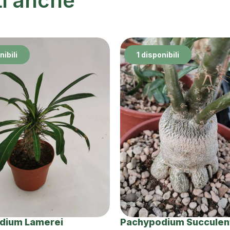
ti anche
nibili
1 disponibili
dium Lamerei
Pachypodium Succule