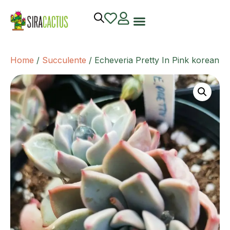
Home
/
Succulente
/ Echeveria Pretty In Pink korean