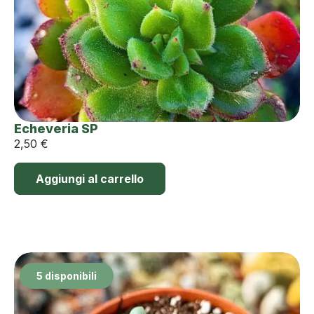
Echeveria SP
2,50
€
Aggiungi al carrello
5 disponibili