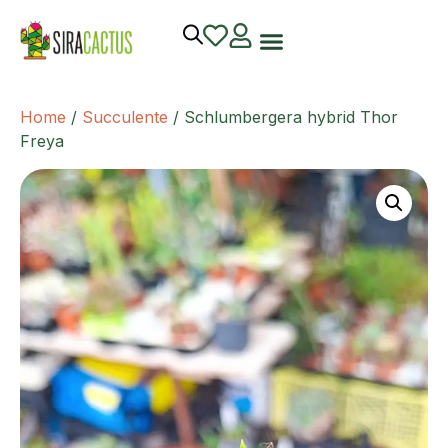
Home
/
Succulente
/ Schlumbergera hybrid Thor
Freya